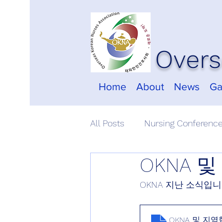
Overs
Home
About
News
Ga
All Posts
Nursing Conferenc
OKNA 및
OKNA 지난 소식입니
OKNA 및 지역협