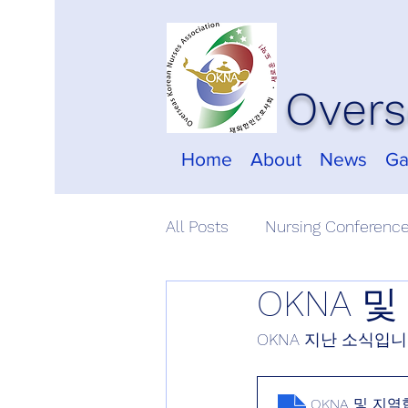
Overs
Home
About
News
Ga
All Posts
Nursing Conferenc
OKNA 및
OKNA 지난 소식입니
OKNA 및 지역