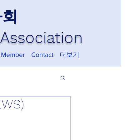
사회
Association
 Member
Contact
더보기
EWS)